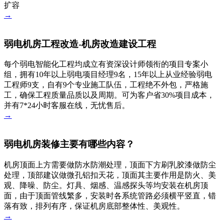
扩容
→
弱电机房工程改造-机房改造建设工程
每个弱电智能化工程均成立有资深设计师领衔的项目专案小
组，拥有10年以上弱电项目经理9名，15年以上从业经验弱电
工程师9支，自有9个专业施工队伍，工程绝不外包，严格施
工，确保工程质量品质以及周期。可为客户省30%项目成本，
并有7*24小时客服在线，无忧售后。
→
弱电机房装修主要有哪些内容？
机房顶面上方需要做防水防潮处理，顶面下方刷乳胶漆做防尘
处理，顶部建议做微孔铝扣天花，顶面其主要作用是防火、美
观、降噪、防尘。灯具、烟感、温感探头等均安装在机房顶
面，由于顶面管线繁多，安装时各系统管路必须横平竖直，错
落有致，排列有序，保证机房底部整体性、美观性。
→